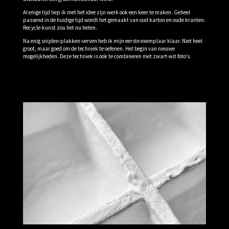
Al enige tijd liep ik met het idee zijn werk ook een keer te maken. Geheel
passend in de huidige tijd wordt het gemaakt van oud karton en oude kranten.
Recycle-kunst zou het nu heten.
Na enig snijden-plakken-verven heb ik mijn eerste exemplaar klaar. Niet heel
groot, maar goed om de techniek te oefenen. Het begin van nieuwe
mogelijkheden. Deze techniek is ook te combineren met zwart-wit foto’s.