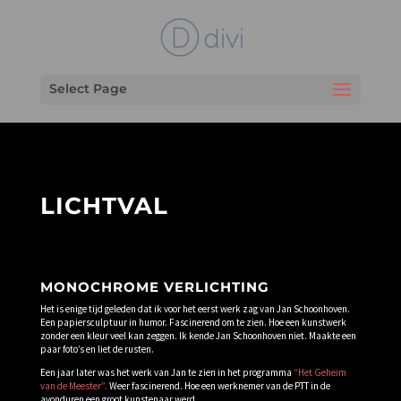
Select Page
LICHTVAL
MONOCHROME VERLICHTING
Het is enige tijd geleden dat ik voor het eerst werk zag van Jan Schoonhoven.
Een papiersculptuur in humor. Fascinerend om te zien. Hoe een kunstwerk
zonder een kleur veel kan zeggen. Ik kende Jan Schoonhoven niet. Maakte een
paar foto’s en liet de rusten.
Een jaar later was het werk van Jan te zien in het programma
“Het Geheim
van de Meester”.
Weer fascinerend. Hoe een werknemer van de PTT in de
avonduren een groot kunstenaar werd.