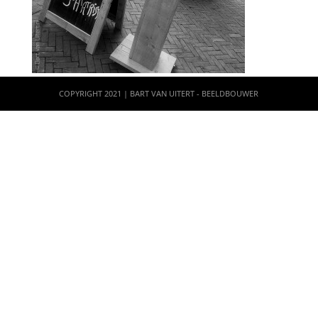
COPYRIGHT 2021 | BART VAN UITERT - BEELDBOUWER